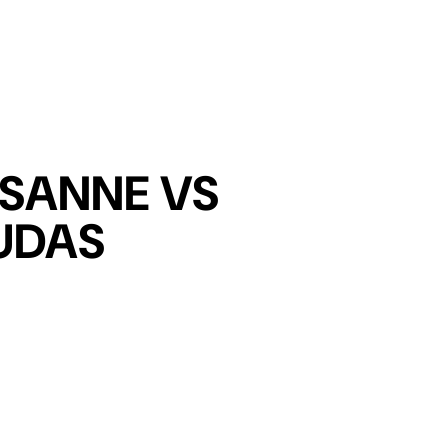
DISC
USANNE VS
UDAS