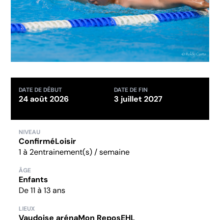
DATE DE DÉBUT
DATE DE FIN
24 août 2026
3 juillet 2027
NIVEAU
Confirmé
Loisir
1 à 2
entrainement(s) / semaine
ÂGE
Enfants
De 11 à 13 ans
LIEUX
Vaudoise aréna
Mon Repos
EHL