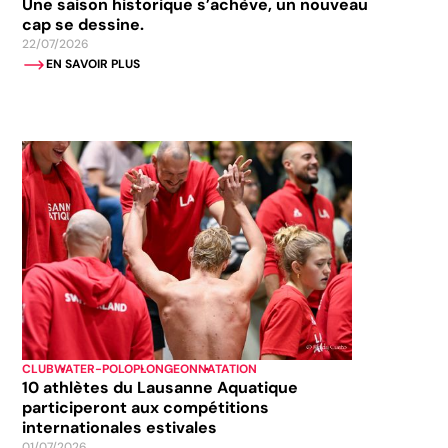
Une saison historique s’achève, un nouveau
cap se dessine.
22/07/2026
EN SAVOIR PLUS
CLUB
WATER-POLO
PLONGEON
NATATION
10 athlètes du Lausanne Aquatique
participeront aux compétitions
internationales estivales
01/07/2026