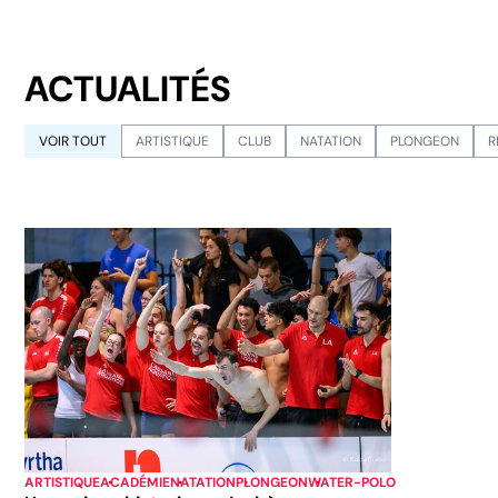
ACTUALITÉS
VOIR TOUT
ARTISTIQUE
CLUB
NATATION
PLONGEON
R
ARTISTIQUE
ACADÉMIE
NATATION
PLONGEON
WATER-POLO