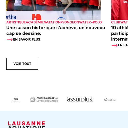
ARTISTIQUE
ACADÉMIE
NATATION
PLONGEON
WATER-POLO
CLUB
WAT
Une saison historique s’achève, un nouveau
10 athl
cap se dessine.
partici
interna
EN SAVOIR PLUS
EN SA
VOIR TOUT