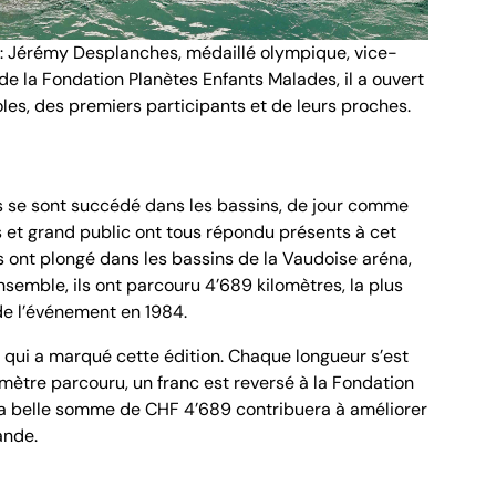
r : Jérémy Desplanches, médaillé olympique, vice-
 la Fondation Planètes Enfants Malades, il a ouvert
les, des premiers participants et de leurs proches.
s se sont succédé dans les bassins, de jour comme
s et grand public ont tous répondu présents à cet
ts ont plongé dans les bassins de la Vaudoise aréna,
semble, ils ont parcouru 4’689 kilomètres, la plus
de l’événement en 1984.
e qui a marqué cette édition. Chaque longueur s’est
omètre parcouru, un franc est reversé à la Fondation
, la belle somme de CHF 4’689 contribuera à améliorer
ande.