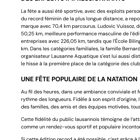
La fête a aussi été sportive, avec des exploits perso
du record féminin de la plus longue distance, a rep
marque avec 70,4 km parcourus. Ludovic Vuissoz, déjà
50,25 km, meilleure performance masculine de l’édit
entreprises avec 226,05 km, tandis que l’École Bil
km. Dans les catégories familiales, la famille Bernard
organisateur Lausanne Aquatique s’est lui aussi dis
le hisse à la première place de la catégorie des club
UNE FÊTE POPULAIRE DE LA NATATION
Au fil des heures, dans une ambiance conviviale et f
rythme des longueurs. Fidèle à son esprit d’origine, 
des familles, des amis et des équipes motivées, tous
Cette fidélité du public lausannois témoigne de l’a
comme un rendez-vous sportif et populaire inconto
Si cette édition record a été possible, c’est grâce