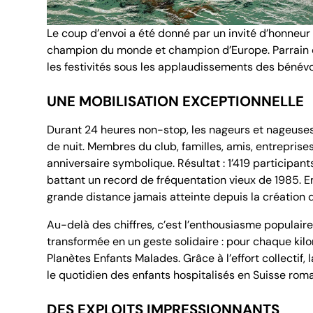
Le coup d’envoi a été donné par un invité d’honneu
champion du monde et champion d’Europe. Parrain de
les festivités sous les applaudissements des bénévo
UNE MOBILISATION EXCEPTIONNELLE
Durant 24 heures non-stop, les nageurs et nageuse
de nuit. Membres du club, familles, amis, entreprise
anniversaire symbolique. Résultat : 1’419 participan
battant un record de fréquentation vieux de 1985. En
grande distance jamais atteinte depuis la création 
Au-delà des chiffres, c’est l’enthousiasme populair
transformée en un geste solidaire : pour chaque kil
Planètes Enfants Malades. Grâce à l’effort collectif
le quotidien des enfants hospitalisés en Suisse rom
DES EXPLOITS IMPRESSIONNANTS