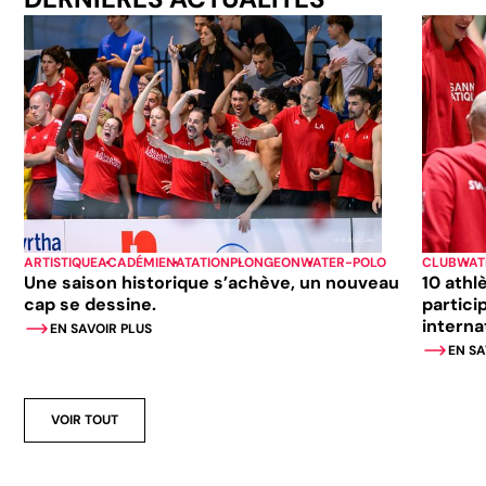
ARTISTIQUE
ACADÉMIE
NATATION
PLONGEON
WATER-POLO
CLUB
WAT
Une saison historique s’achève, un nouveau
10 athl
cap se dessine.
partici
interna
EN SAVOIR PLUS
EN SA
VOIR TOUT