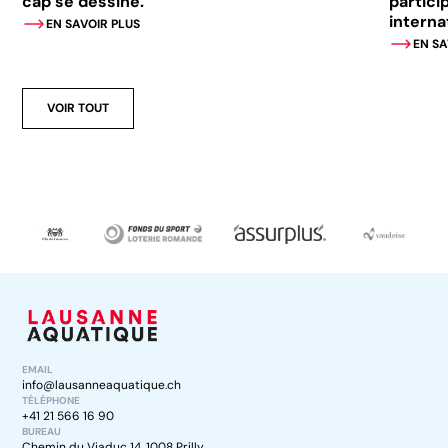
cap se dessine.
partici
interna
EN SAVOIR PLUS
EN SA
VOIR TOUT
EMAIL
info@lausanneaquatique.ch
TÉLÉPHONE
+41 21 566 16 90
BUREAU
Chemin du Viaduc 14, 1008 Prilly