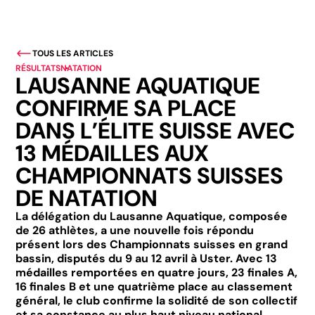
TOUS LES ARTICLES
RÉSULTATS
NATATION
LAUSANNE AQUATIQUE
CONFIRME SA PLACE
DANS L’ÉLITE SUISSE AVEC
13 MÉDAILLES AUX
CHAMPIONNATS SUISSES
DE NATATION
La délégation du Lausanne Aquatique, composée
de 26 athlètes, a une nouvelle fois répondu
présent lors des Championnats suisses en grand
bassin, disputés du 9 au 12 avril à Uster. Avec 13
médailles remportées en quatre jours, 23 finales A,
16 finales B et une quatrième place au classement
général, le club confirme la solidité de son collectif
et sa constance au plus haut niveau national.