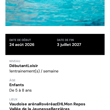
DATE DE DÉBUT
DATE DE FIN
24 août 2026
3 juillet 2027
NIVEAU
Débutant
Loisir
1
entrainement(s) / semaine
ÂGE
Enfants
De 5 à 8 ans
LIEUX
Vaudoise aréna
Rovéréaz
EHL
Mon Repos
Vallée de la Jeunesse
Bergières