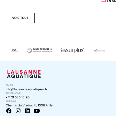
EN SA
VOIR TOUT
EMAIL
info@lausanneaquatique.ch
TÉLÉPHONE
+41 21 566 16 90
BUREAU
Chemin du Viaduc 14, 1008 Prilly