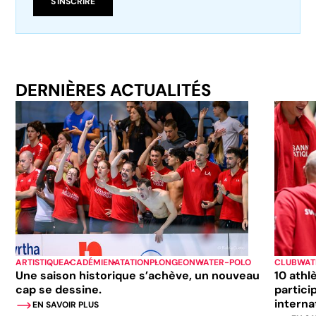
S'INSCRIRE
DERNIÈRES ACTUALITÉS
ARTISTIQUE
ACADÉMIE
NATATION
PLONGEON
WATER-POLO
CLUB
WAT
Une saison historique s’achève, un nouveau
10 athl
cap se dessine.
partici
interna
EN SAVOIR PLUS